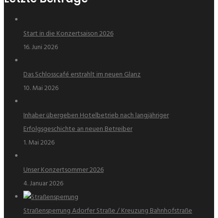
Start in die Konzertsaison 2026
16. Juni 2026
Das Schlosscafé erstrahlt im neuen Glanz
10. Mai 2026
Inhaber übergeben Hotelbetrieb nach langjähriger
Erfolgsgeschichte an neuen Betreiber
1. Mai 2026
Unser Konzertsommer 2026
4. Januar 2026
Straßensperrung Adorfer Straße / Kreuzung Bahnhofstraße