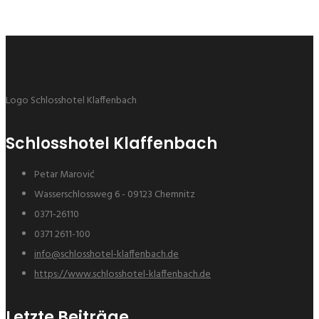
Logo Schlosshotel Klaffenbach
Schlosshotel Klaffenbach
Petar Marović
Wasserschlossweg 6 - 09123 Chemnitz
0371-26110
0371 2611-100
info@schlosshotel-klaffenbach.de
https://www.schlosshotel-klaffenbach.de
Letzte Beiträge