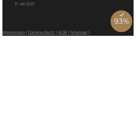
17. Juli 2025
Impressum
|
Datenschutz
|
AGB
|
Sitemap
|
Stellenangebote
-liche Grüße aus Chemnitz
Hotel
Über uns
Bildergalerie
Schlossareal
Anfahrt zum Schlosshotel
Bewertungen
Online Buchen