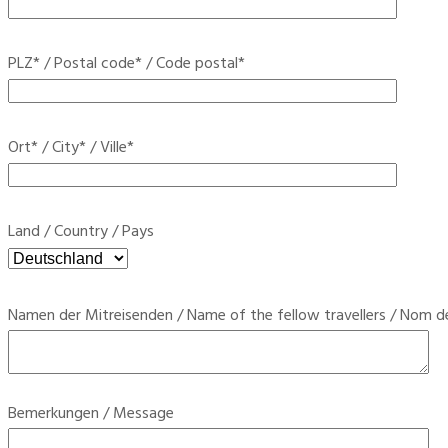
Bitte lasse dieses Feld leer.
PLZ* / Postal code* / Code postal*
Bitte lasse dieses Feld leer.
Ort* / City* / Ville*
Bitte lasse dieses Feld leer.
Land / Country / Pays
Bitte lasse dieses Feld leer.
Namen der Mitreisenden / Name of the fellow travellers / Nom d
Bemerkungen / Message