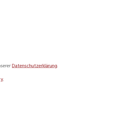
nserer
Datenschutzerklärung
.
cy
.