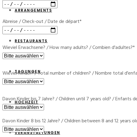
ARRANGEMENTS
Bitte lasse dieses Feld leer.
Abreise / Check-out / Date de départ*
Bitte lasse dieses Feld leer.
RESTAURANTS
Wieviel Erwachsene? / How many adults? / Combien d'adultes?*
Bitte lasse dieses Feld leer.
TAGUNGEN
Wieviel Kinder? / Total number of children? / Nombre total d'enf
Bitte lasse dieses Feld leer.
Davon Kinder bis 7 Jahre? / Children until 7 years old? / Enfants 
HOCHZEIT
Bitte lasse dieses Feld leer.
Davon Kinder 8 bis 12 Jahre? / Children between 8 and 12 years ol
VERANSTALTUNGEN