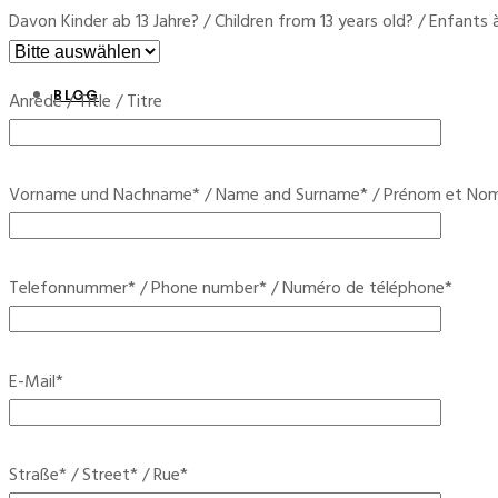
Bitte lasse dieses Feld leer.
Davon Kinder ab 13 Jahre? / Children from 13 years old? / Enfants à
BLOG
Anrede / Title / Titre
Bitte lasse dieses Feld leer.
Vorname und Nachname* / Name and Surname* / Prénom et No
Bitte lasse dieses Feld leer.
Telefonnummer* / Phone number* / Numéro de téléphone*
Bitte lasse dieses Feld leer.
E-Mail*
Bitte lasse dieses Feld leer.
Straße* / Street* / Rue*