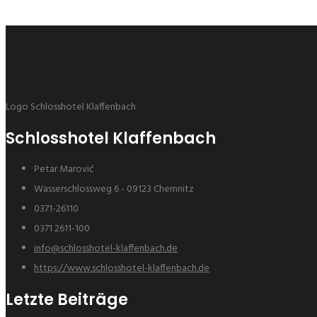
Logo Schlosshotel Klaffenbach
Schlosshotel Klaffenbach
Petar Marović
Wasserschlossweg 6 - 09123 Chemnitz
0371-26110
0371 2611-100
info@schlosshotel-klaffenbach.de
https://www.schlosshotel-klaffenbach.de
Letzte Beiträge