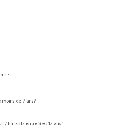
ants?
de moins de 7 ans?
d? / Enfants entre 8 et 12 ans?